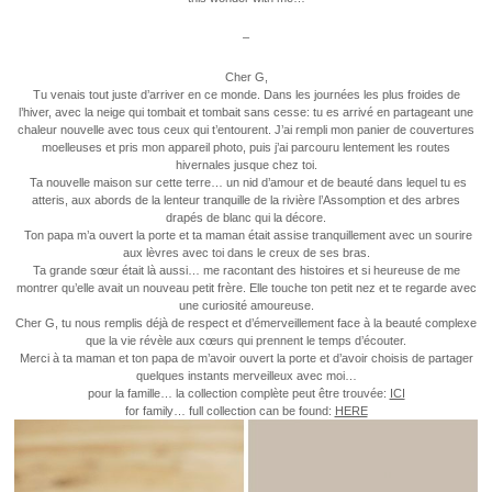
–
Cher G,
Tu venais tout juste d’arriver en ce monde. Dans les journées les plus froides de
l’hiver, avec la neige qui tombait et tombait sans cesse: tu es arrivé en partageant une
chaleur nouvelle avec tous ceux qui t’entourent. J’ai rempli mon panier de couvertures
moelleuses et pris mon appareil photo, puis j’ai parcouru lentement les routes
hivernales jusque chez toi.
Ta nouvelle maison sur cette terre… un nid d’amour et de beauté dans lequel tu es
atteris, aux abords de la lenteur tranquille de la rivière l’Assomption et des arbres
drapés de blanc qui la décore.
Ton papa m’a ouvert la porte et ta maman était assise tranquillement avec un sourire
aux lèvres avec toi dans le creux de ses bras.
Ta grande sœur était là aussi… me racontant des histoires et si heureuse de me
montrer qu’elle avait un nouveau petit frère. Elle touche ton petit nez et te regarde avec
une curiosité amoureuse.
Cher G, tu nous remplis déjà de respect et d’émerveillement face à la beauté complexe
que la vie révèle aux cœurs qui prennent le temps d’écouter.
Merci à ta maman et ton papa de m’avoir ouvert la porte et d’avoir choisis de partager
quelques instants merveilleux avec moi…
pour la famille… la collection complète peut être trouvée:
ICI
for family… full collection can be found:
HERE